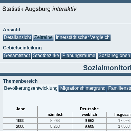
Ansicht
Detailansicht
Zeitreihe
Innerstädtischer Vergleich
Gebietseinteilung
Gesamtstadt
Stadtbezirke
Planungsräume
Sozialregionen
Sozialmonitor
Themenbereich
Bevölkerungsentwicklung
Migrationshintergrund
Familienst
Jahr
Deutsche
männlich
weiblich
Insgesam
1999
8.263
9.663
17.926
2000
8.263
9.605
17.868