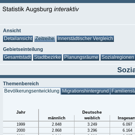
Ansicht
Detailansicht
Zeitreihe
Innerstädtischer Vergleich
Gebietseinteilung
Gesamtstadt
Stadtbezirke
Planungsräume
Sozialregionen
Sozia
Themenbereich
Bevölkerungsentwicklung
Migrationshintergrund
Familienst
Jahr
Deutsche
männlich
weiblich
Insgesam
1999
2.848
3.249
6.097
2000
2.868
3.296
6.164