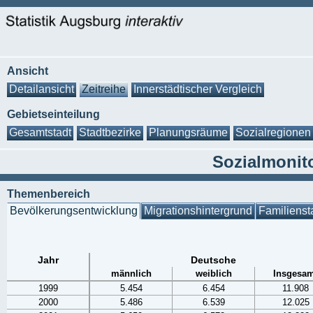
Ansicht
Detailansicht
Zeitreihe
Innerstädtischer Vergleich
Gebietseinteilung
Gesamtstadt
Stadtbezirke
Planungsräume
Sozialregionen
Sozialmonito
Themenbereich
Bevölkerungsentwicklung
Migrationshintergrund
Familienst
Jahr
Deutsche
männlich
weiblich
Insgesam
1999
5.454
6.454
11.908
2000
5.486
6.539
12.025