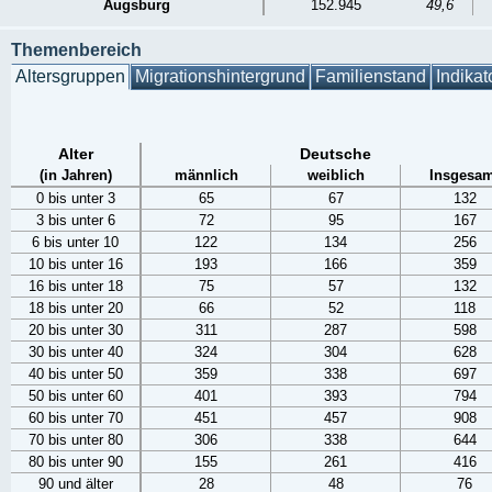
Augsburg
152.945
49,6
Themenbereich
Altersgruppen
Migrationshintergrund
Familienstand
Indikat
Alter
Deutsche
(in Jahren)
männlich
weiblich
Insgesam
0 bis unter 3
65
67
132
3 bis unter 6
72
95
167
6 bis unter 10
122
134
256
10 bis unter 16
193
166
359
16 bis unter 18
75
57
132
18 bis unter 20
66
52
118
20 bis unter 30
311
287
598
30 bis unter 40
324
304
628
40 bis unter 50
359
338
697
50 bis unter 60
401
393
794
60 bis unter 70
451
457
908
70 bis unter 80
306
338
644
80 bis unter 90
155
261
416
90 und älter
28
48
76