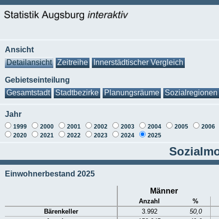
Ansicht
Detailansicht
Zeitreihe
Innerstädtischer Vergleich
Gebietseinteilung
Gesamtstadt
Stadtbezirke
Planungsräume
Sozialregionen
Jahr
1999
2000
2001
2002
2003
2004
2005
2006
2020
2021
2022
2023
2024
2025
Sozialmo
Einwohnerbestand 2025
Männer
Anzahl
%
Bärenkeller
3.992
50,0