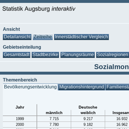
Ansicht
Detailansicht
Zeitreihe
Innerstädtischer Vergleich
Gebietseinteilung
Gesamtstadt
Stadtbezirke
Planungsräume
Sozialregionen
Sozialmoni
Themenbereich
Bevölkerungsentwicklung
Migrationshintergrund
Familienst
Jahr
Deutsche
männlich
weiblich
Insgesam
1999
7.715
9.217
16.932
2000
7.780
9.182
16.962