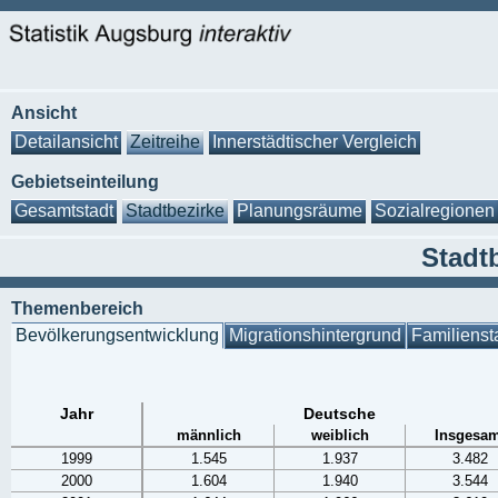
Ansicht
Detailansicht
Zeitreihe
Innerstädtischer Vergleich
Gebietseinteilung
Gesamtstadt
Stadtbezirke
Planungsräume
Sozialregionen
Stadt
Themenbereich
Bevölkerungsentwicklung
Migrationshintergrund
Familienst
Jahr
Deutsche
männlich
weiblich
Insgesam
1999
1.545
1.937
3.482
2000
1.604
1.940
3.544