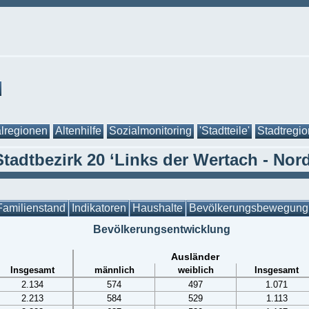
lregionen
Altenhilfe
Sozialmonitoring
'Stadtteile'
Stadtregi
Stadtbezirk 20 ‘Links der Wertach - Nord
Familienstand
Indikatoren
Haushalte
Bevölkerungsbewegung
Bevölkerungsentwicklung
Ausländer
Insgesamt
männlich
weiblich
Insgesamt
2.134
574
497
1.071
2.213
584
529
1.113