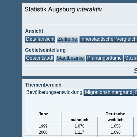
Ansicht
Detailansicht
Zeitreihe
Innerstädtischer Vergleich
Gebietseinteilung
Gesamtstadt
Stadtbezirke
Planungsräume
Sozia
Themenbereich
Bevölkerungsentwicklung
Migrationshintergrund
Jahr
Deutsche
männlich
weiblich
1999
1.076
1.058
2000
1.117
1.096