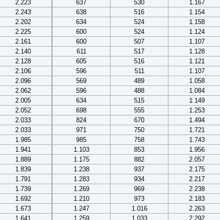
2.223
637
530
1.167
2.243
638
516
1.154
2.202
634
524
1.158
2.225
600
524
1.124
2.161
600
507
1.107
2.140
611
517
1.128
2.128
605
516
1.121
2.106
596
511
1.107
2.096
569
489
1.058
2.062
596
488
1.084
2.005
634
515
1.149
2.052
698
555
1.253
2.033
824
670
1.494
2.033
971
750
1.721
1.985
985
758
1.743
1.941
1.103
853
1.956
1.889
1.175
882
2.057
1.839
1.238
937
2.175
1.791
1.283
934
2.217
1.739
1.269
969
2.238
1.692
1.210
973
2.183
1.673
1.247
1.016
2.263
1.641
1.259
1.033
2.292