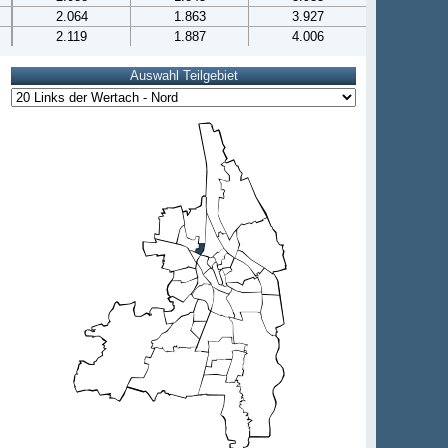
2.064
1.863
3.927
2.119
1.887
4.006