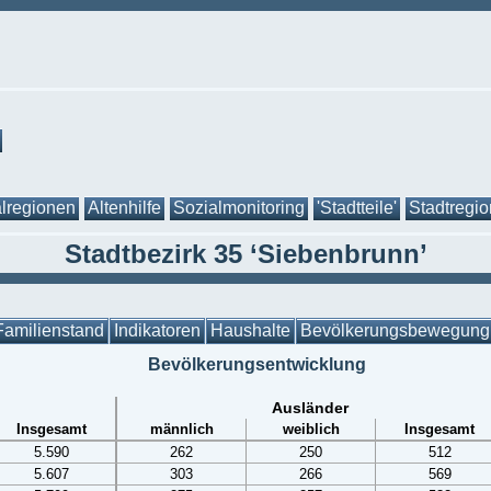
lregionen
Altenhilfe
Sozialmonitoring
'Stadtteile'
Stadtregi
Stadtbezirk 35 ‘Siebenbrunn’
Familienstand
Indikatoren
Haushalte
Bevölkerungsbewegung
Bevölkerungsentwicklung
Ausländer
Insgesamt
männlich
weiblich
Insgesamt
5.590
262
250
512
5.607
303
266
569