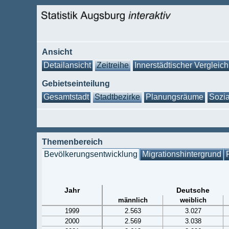
Ansicht
Detailansicht
Zeitreihe
Innerstädtischer Vergleich
Gebietseinteilung
Gesamtstadt
Stadtbezirke
Planungsräume
Sozia
Themenbereich
Bevölkerungsentwicklung
Migrationshintergrund
Jahr
Deutsche
männlich
weiblich
1999
2.563
3.027
2000
2.569
3.038