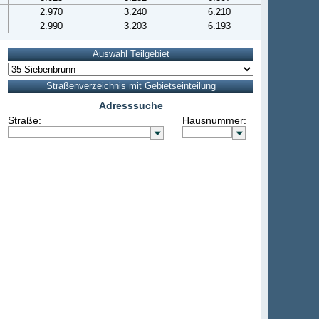
2.970
3.240
6.210
2.990
3.203
6.193
Adresssuche
Straße:
Hausnummer: