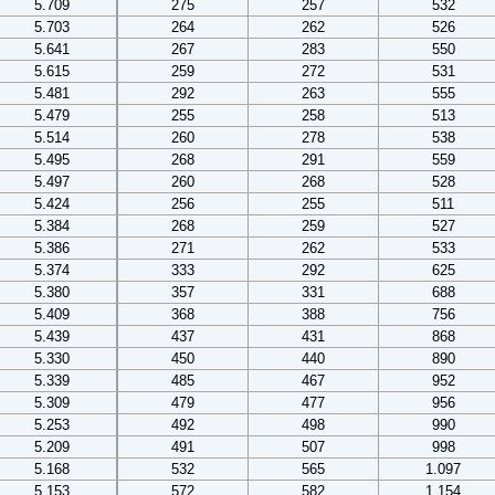
5.709
275
257
532
5.703
264
262
526
5.641
267
283
550
5.615
259
272
531
5.481
292
263
555
5.479
255
258
513
5.514
260
278
538
5.495
268
291
559
5.497
260
268
528
5.424
256
255
511
5.384
268
259
527
5.386
271
262
533
5.374
333
292
625
5.380
357
331
688
5.409
368
388
756
5.439
437
431
868
5.330
450
440
890
5.339
485
467
952
5.309
479
477
956
5.253
492
498
990
5.209
491
507
998
5.168
532
565
1.097
5.153
572
582
1.154