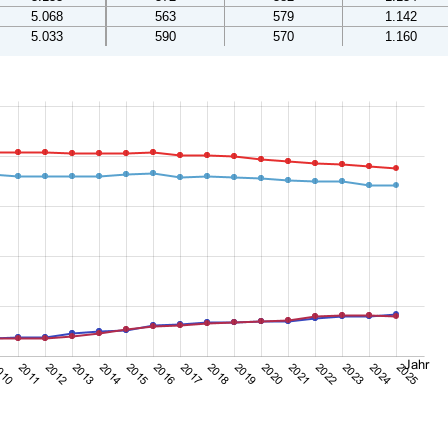
5.068
563
579
1.142
5.033
590
570
1.160