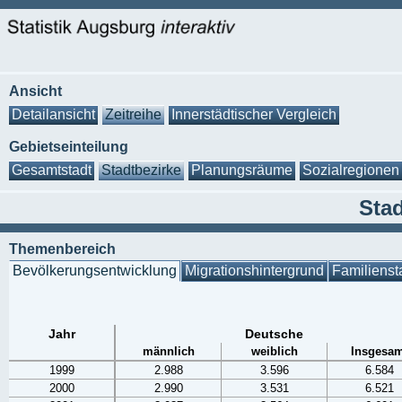
Ansicht
Detailansicht
Zeitreihe
Innerstädtischer Vergleich
Gebietseinteilung
Gesamtstadt
Stadtbezirke
Planungsräume
Sozialregionen
Stad
Themenbereich
Bevölkerungsentwicklung
Migrationshintergrund
Familienst
Jahr
Deutsche
männlich
weiblich
Insgesam
1999
2.988
3.596
6.584
2000
2.990
3.531
6.521