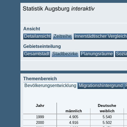
Ansicht
Detailansicht
Zeitreihe
Innerstädtischer Vergleich
Gebietseinteilung
Gesamtstadt
Stadtbezirke
Planungsräume
Sozia
Themenbereich
Bevölkerungsentwicklung
Migrationshintergrund
Jahr
Deutsche
männlich
weiblich
1999
4.905
5.540
2000
4.916
5.502