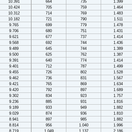
10.391
664
735
1.399
10.424
705
759
1.464
10.312
714
769
1.483
10.182
721
790
1.511
9.765
699
779
1.478
9.706
680
751
1.431
9.621
677
737
1.414
9.568
692
744
1.436
9.489
645
744
1.389
9.500
625
762
1.387
9.391
640
774
1.414
9.401
712
787
1.499
9.455
726
802
1.528
9.462
736
831
1.567
9.421
765
869
1.634
9.420
792
897
1.689
9.302
834
923
1.757
9.236
885
931
1.816
9.189
933
949
1.882
9.029
874
936
1.810
8.941
897
985
1.882
8.814
956
1.040
1.996
8.719
1.049
1.137
2.186