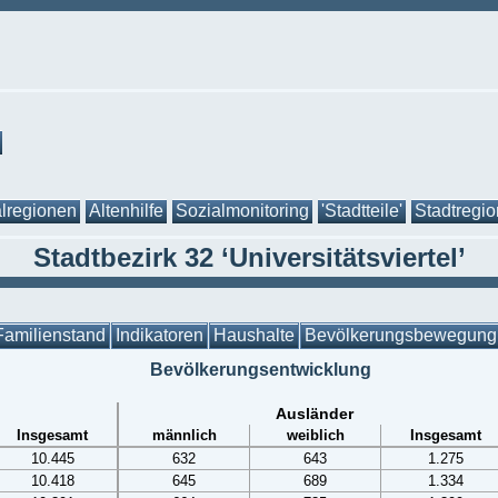
lregionen
Altenhilfe
Sozialmonitoring
'Stadtteile'
Stadtregi
Stadtbezirk 32 ‘Universitätsviertel’
Familienstand
Indikatoren
Haushalte
Bevölkerungsbewegung
Bevölkerungsentwicklung
Ausländer
Insgesamt
männlich
weiblich
Insgesamt
10.445
632
643
1.275
10.418
645
689
1.334