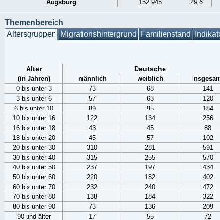
Augsburg
152.945
49,6
Themenbereich
Altersgruppen
Migrationshintergrund
Familienstand
Indikat
Alter
Deutsche
(in Jahren)
männlich
weiblich
Insgesam
0 bis unter 3
73
68
141
3 bis unter 6
57
63
120
6 bis unter 10
89
95
184
10 bis unter 16
122
134
256
16 bis unter 18
43
45
88
18 bis unter 20
45
57
102
20 bis unter 30
310
281
591
30 bis unter 40
315
255
570
40 bis unter 50
237
197
434
50 bis unter 60
220
182
402
60 bis unter 70
232
240
472
70 bis unter 80
138
184
322
80 bis unter 90
73
136
209
90 und älter
17
55
72