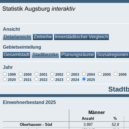
Ansicht
Detailansicht
Zeitreihe
Innerstädtischer Vergleich
Gebietseinteilung
Gesamtstadt
Stadtbezirke
Planungsräume
Sozialregionen
Jahr
1999
2000
2001
2002
2003
2004
2005
2006
2020
2021
2022
2023
2024
2025
Stadtb
Einwohnerbestand 2025
Männer
Anzahl
%
Oberhausen - Süd
3.897
52,8