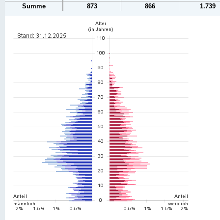
Summe
873
866
1.739