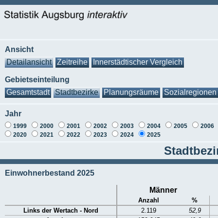
Ansicht
Detailansicht
Zeitreihe
Innerstädtischer Vergleich
Gebietseinteilung
Gesamtstadt
Stadtbezirke
Planungsräume
Sozialregionen
Jahr
1999
2000
2001
2002
2003
2004
2005
2006
2020
2021
2022
2023
2024
2025
Stadtbezi
Einwohnerbestand 2025
Männer
Anzahl
%
Links der Wertach - Nord
2.119
52,9