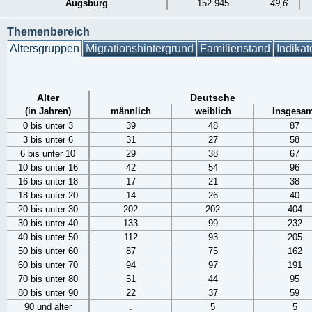
Augsburg
152.945
49,6
Themenbereich
Altersgruppen
Migrationshintergrund
Familienstand
Indikat
Alter
Deutsche
(in Jahren)
männlich
weiblich
Insgesam
0 bis unter 3
39
48
87
3 bis unter 6
31
27
58
6 bis unter 10
29
38
67
10 bis unter 16
42
54
96
16 bis unter 18
17
21
38
18 bis unter 20
14
26
40
20 bis unter 30
202
202
404
30 bis unter 40
133
99
232
40 bis unter 50
112
93
205
50 bis unter 60
87
75
162
60 bis unter 70
94
97
191
70 bis unter 80
51
44
95
80 bis unter 90
22
37
59
90 und älter
.
5
5