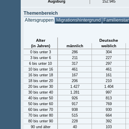
Augsburg
152.945
Themenbereich
Altersgruppen
Migrationshintergrund
Familiensta
Alter
Deutsche
(in Jahren)
männlich
weiblich
0 bis unter 3
286
304
3 bis unter 6
211
227
6 bis unter 10
317
297
10 bis unter 16
461
461
16 bis unter 18
167
161
18 bis unter 20
206
210
20 bis unter 30
1.427
1.404
30 bis unter 40
1.281
997
40 bis unter 50
926
813
50 bis unter 60
917
769
60 bis unter 70
938
930
70 bis unter 80
515
664
80 bis unter 90
228
392
90 und älter
40
103