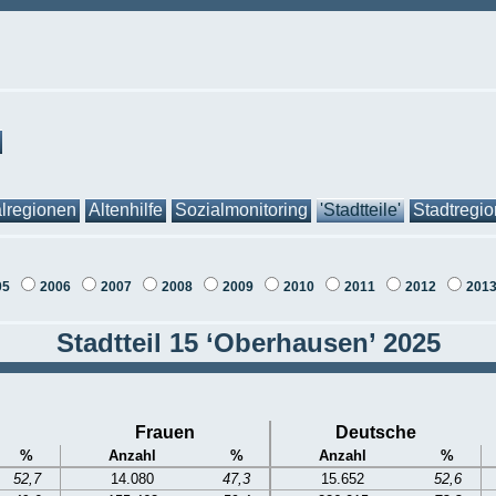
lregionen
Altenhilfe
Sozialmonitoring
'Stadtteile'
Stadtregi
05
2006
2007
2008
2009
2010
2011
2012
201
Stadtteil 15 ‘Oberhausen’ 2025
Frauen
Deutsche
%
Anzahl
%
Anzahl
%
52,7
14.080
47,3
15.652
52,6