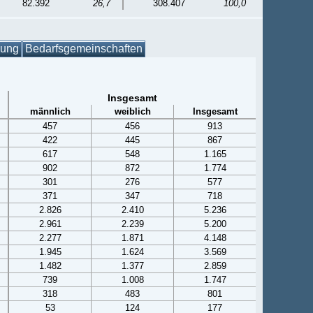
82.392
26,7
308.407
100,0
gung
Bedarfsgemeinschaften
Insgesamt
männlich
weiblich
Insgesamt
457
456
913
422
445
867
617
548
1.165
902
872
1.774
301
276
577
371
347
718
2.826
2.410
5.236
2.961
2.239
5.200
2.277
1.871
4.148
1.945
1.624
3.569
1.482
1.377
2.859
739
1.008
1.747
318
483
801
53
124
177