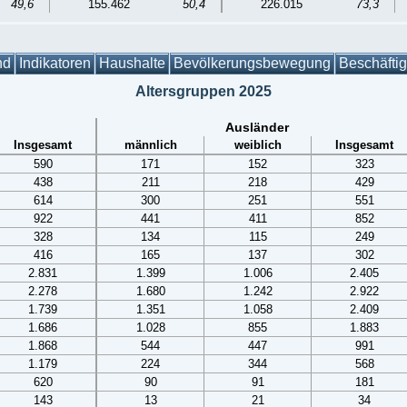
49,6
155.462
50,4
226.015
73,3
nd
Indikatoren
Haushalte
Bevölkerungsbewegung
Beschäfti
Altersgruppen 2025
Ausländer
Insgesamt
männlich
weiblich
Insgesamt
590
171
152
323
438
211
218
429
614
300
251
551
922
441
411
852
328
134
115
249
416
165
137
302
2.831
1.399
1.006
2.405
2.278
1.680
1.242
2.922
1.739
1.351
1.058
2.409
1.686
1.028
855
1.883
1.868
544
447
991
1.179
224
344
568
620
90
91
181
143
13
21
34