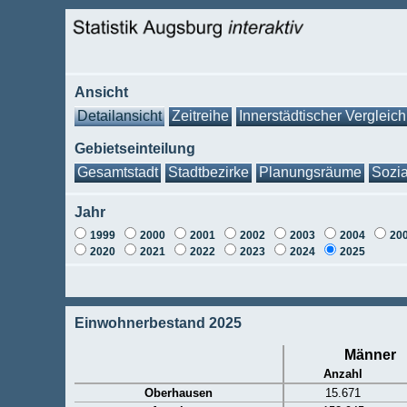
Ansicht
Detailansicht
Zeitreihe
Innerstädtischer Vergleich
Gebietseinteilung
Gesamtstadt
Stadtbezirke
Planungsräume
Sozia
Jahr
1999
2000
2001
2002
2003
2004
20
2020
2021
2022
2023
2024
2025
Einwohnerbestand 2025
Männer
Anzahl
Oberhausen
15.671