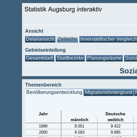
Ansicht
Detailansicht
Zeitreihe
Innerstädtischer Vergleich
Gebietseinteilung
Gesamtstadt
Stadtbezirke
Planungsräume
Sozia
Sozia
Themenbereich
Bevölkerungsentwicklung
Migrationshintergrund
Jahr
Deutsche
männlich
weiblich
1999
8.051
9.422
2000
8.583
9.895