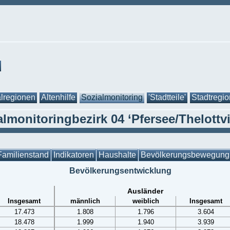
lregionen
Altenhilfe
Sozialmonitoring
'Stadtteile'
Stadtregi
lmonitoringbezirk 04 ‘Pfersee/Thelottvi
Familienstand
Indikatoren
Haushalte
Bevölkerungsbewegung
Bevölkerungsentwicklung
Ausländer
Insgesamt
männlich
weiblich
Insgesamt
17.473
1.808
1.796
3.604
18.478
1.999
1.940
3.939