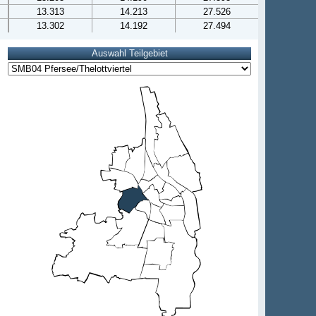
13.313
14.213
27.526
13.302
14.192
27.494