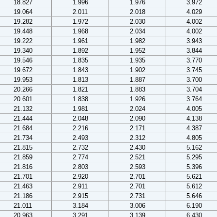
18.827
1.996
1.976
3.972
19.064
2.011
2.018
4.029
19.282
1.972
2.030
4.002
19.448
1.968
2.034
4.002
19.222
1.961
1.982
3.943
19.340
1.892
1.952
3.844
19.546
1.835
1.935
3.770
19.672
1.843
1.902
3.745
19.953
1.813
1.887
3.700
20.266
1.821
1.883
3.704
20.601
1.838
1.926
3.764
21.132
1.981
2.024
4.005
21.444
2.048
2.090
4.138
21.684
2.216
2.171
4.387
21.734
2.493
2.312
4.805
21.815
2.732
2.430
5.162
21.859
2.774
2.521
5.295
21.816
2.803
2.593
5.396
21.701
2.920
2.701
5.621
21.463
2.911
2.701
5.612
21.186
2.915
2.731
5.646
21.011
3.184
3.006
6.190
20.963
3.291
3.139
6.430