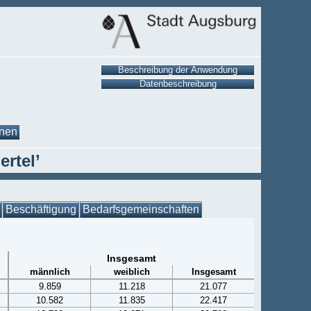
onen
ertel’
Beschäftigung
Bedarfsgemeinschaften
Insgesamt
männlich
weiblich
Insgesamt
9.859
11.218
21.077
10.582
11.835
22.417