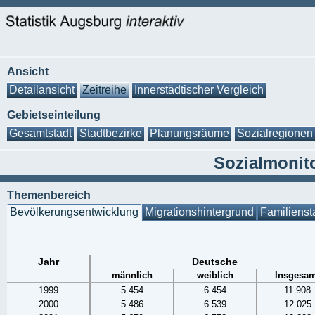
Ansicht
Detailansicht
Zeitreihe
Innerstädtischer Vergleich
Gebietseinteilung
Gesamtstadt
Stadtbezirke
Planungsräume
Sozialregionen
Sozialmonito
Themenbereich
Bevölkerungsentwicklung
Migrationshintergrund
Familienst
Jahr
Deutsche
männlich
weiblich
Insgesam
1999
5.454
6.454
11.908
2000
5.486
6.539
12.025