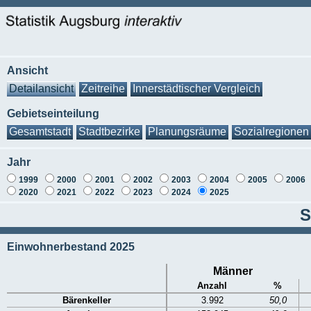
Ansicht
Detailansicht
Zeitreihe
Innerstädtischer Vergleich
Gebietseinteilung
Gesamtstadt
Stadtbezirke
Planungsräume
Sozialregionen
Jahr
1999
2000
2001
2002
2003
2004
2005
2006
2020
2021
2022
2023
2024
2025
S
Einwohnerbestand 2025
Männer
Anzahl
%
Bärenkeller
3.992
50,0