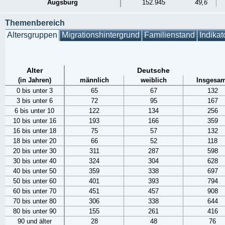
Augsburg
152.945
49,6
Themenbereich
Altersgruppen
Migrationshintergrund
Familienstand
Indikat
Alter
Deutsche
(in Jahren)
männlich
weiblich
Insgesam
0 bis unter 3
65
67
132
3 bis unter 6
72
95
167
6 bis unter 10
122
134
256
10 bis unter 16
193
166
359
16 bis unter 18
75
57
132
18 bis unter 20
66
52
118
20 bis unter 30
311
287
598
30 bis unter 40
324
304
628
40 bis unter 50
359
338
697
50 bis unter 60
401
393
794
60 bis unter 70
451
457
908
70 bis unter 80
306
338
644
80 bis unter 90
155
261
416
90 und älter
28
48
76