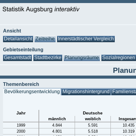
Ansicht
Detailansicht
Zeitreihe
Innerstädtischer Vergleich
Gebietseinteilung
Gesamtstadt
Stadtbezirke
Planungsräume
Sozialregionen
Planun
Themenbereich
Bevölkerungsentwicklung
Migrationshintergrund
Familienst
Jahr
Deutsche
männlich
weiblich
Insgesam
1999
4.844
5.591
10.435
2000
4.801
5.518
10.319