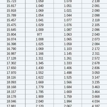
15.723
1.059
1.079
2.138
15.817
1.040
1.051
2.091
15.918
1.069
1.021
2.090
15.789
1.054
1.044
2.098
15.457
1.041
1.077
2.118
15.475
1.029
1.076
2.105
15.645
1.009
1.087
2.096
15.804
977
1.063
2.040
16.074
1.008
1.065
2.073
16.398
1.025
1.059
2.084
16.790
1.069
1.103
2.172
16.987
1.166
1.145
2.311
17.128
1.311
1.261
2.572
17.302
1.345
1.333
2.678
17.650
1.430
1.406
2.836
17.970
1.552
1.498
3.050
18.116
1.622
1.525
3.147
18.093
1.669
1.566
3.235
18.168
1.779
1.684
3.463
18.157
1.795
1.669
3.464
18.178
1.909
1.759
3.668
18.046
2.040
1.994
4.034
17.881
2.120
2.067
4.187