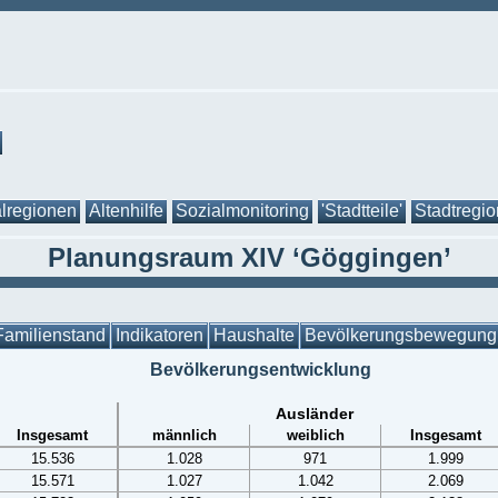
lregionen
Altenhilfe
Sozialmonitoring
'Stadtteile'
Stadtregi
Planungsraum XIV ‘Göggingen’
Familienstand
Indikatoren
Haushalte
Bevölkerungsbewegung
Bevölkerungsentwicklung
Ausländer
Insgesamt
männlich
weiblich
Insgesamt
15.536
1.028
971
1.999
15.571
1.027
1.042
2.069