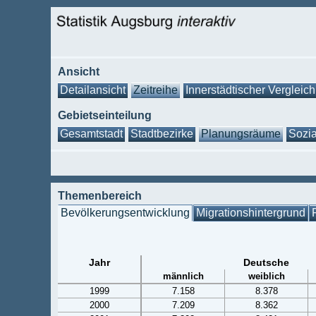
Ansicht
Detailansicht
Zeitreihe
Innerstädtischer Vergleich
Gebietseinteilung
Gesamtstadt
Stadtbezirke
Planungsräume
Sozia
Themenbereich
Bevölkerungsentwicklung
Migrationshintergrund
Jahr
Deutsche
männlich
weiblich
1999
7.158
8.378
2000
7.209
8.362