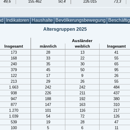
49,6
155.462
50,4
226.015
73,3
nd
Indikatoren
Haushalte
Bevölkerungsbewegung
Beschäfti
Altersgruppen 2025
Ausländer
Insgesamt
männlich
weiblich
Insgesamt
173
28
13
41
168
33
22
55
240
35
30
65
379
45
50
95
122
17
9
26
213
29
26
55
1.663
242
242
484
938
226
211
437
947
188
192
380
877
147
163
310
1.270
101
116
217
1.039
54
72
126
539
19
28
47
100
5
6
11