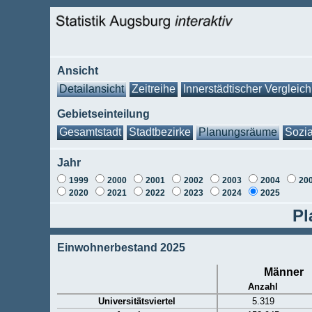
Ansicht
Detailansicht
Zeitreihe
Innerstädtischer Vergleich
Gebietseinteilung
Gesamtstadt
Stadtbezirke
Planungsräume
Sozia
Jahr
1999
2000
2001
2002
2003
2004
20
2020
2021
2022
2023
2024
2025
Pl
Einwohnerbestand 2025
Männer
Anzahl
Universitätsviertel
5.319