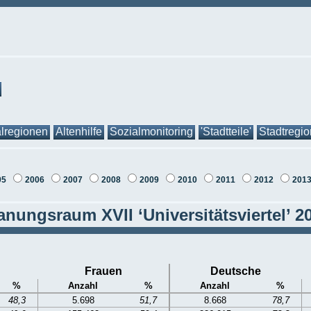
lregionen
Altenhilfe
Sozialmonitoring
'Stadtteile'
Stadtregi
05
2006
2007
2008
2009
2010
2011
2012
201
anungsraum XVII ‘Universitätsviertel’ 2
Frauen
Deutsche
%
Anzahl
%
Anzahl
%
48,3
5.698
51,7
8.668
78,7