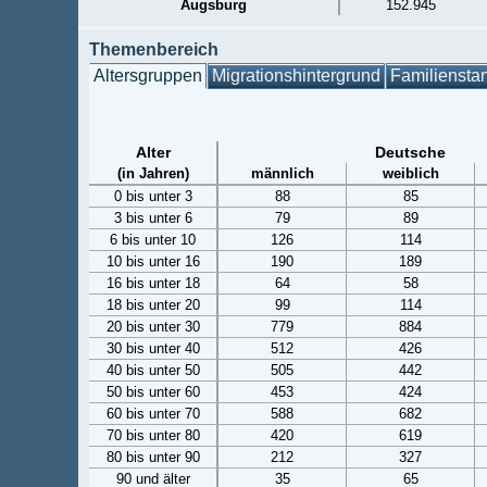
Augsburg
152.945
Themenbereich
Altersgruppen
Migrationshintergrund
Familiensta
Alter
Deutsche
(in Jahren)
männlich
weiblich
0 bis unter 3
88
85
3 bis unter 6
79
89
6 bis unter 10
126
114
10 bis unter 16
190
189
16 bis unter 18
64
58
18 bis unter 20
99
114
20 bis unter 30
779
884
30 bis unter 40
512
426
40 bis unter 50
505
442
50 bis unter 60
453
424
60 bis unter 70
588
682
70 bis unter 80
420
619
80 bis unter 90
212
327
90 und älter
35
65