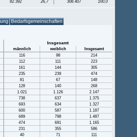
82.392
26,7
308.407
100,0
gung
Bedarfsgemeinschaften
Insgesamt
männlich
weiblich
Insgesamt
116
98
214
112
111
223
161
144
305
235
239
474
81
67
148
128
140
268
1.021
1.126
2.147
738
637
1.375
693
634
1.327
600
587
1.187
689
798
1.487
474
691
1.165
231
355
586
40
71
111