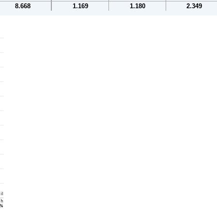
8.668
1.169
1.180
2.349