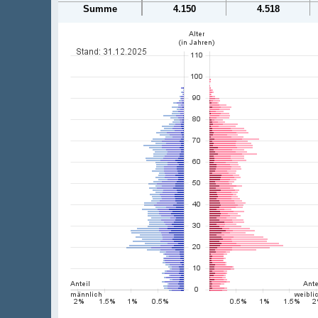
Summe
4.150
4.518