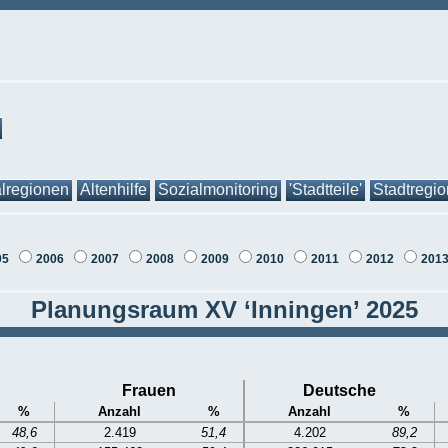
lregionen
Altenhilfe
Sozialmonitoring
'Stadtteile'
Stadtregi
05
2006
2007
2008
2009
2010
2011
2012
201
Planungsraum XV ‘Inningen’ 2025
Frauen
Deutsche
%
Anzahl
%
Anzahl
%
48,6
2.419
51,4
4.202
89,2