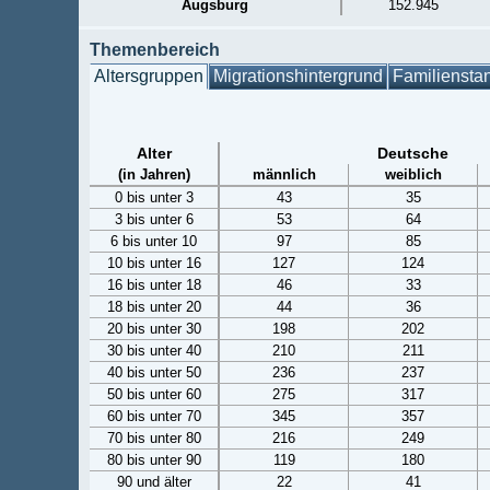
Augsburg
152.945
Themenbereich
Altersgruppen
Migrationshintergrund
Familiensta
Alter
Deutsche
(in Jahren)
männlich
weiblich
0 bis unter 3
43
35
3 bis unter 6
53
64
6 bis unter 10
97
85
10 bis unter 16
127
124
16 bis unter 18
46
33
18 bis unter 20
44
36
20 bis unter 30
198
202
30 bis unter 40
210
211
40 bis unter 50
236
237
50 bis unter 60
275
317
60 bis unter 70
345
357
70 bis unter 80
216
249
80 bis unter 90
119
180
90 und älter
22
41