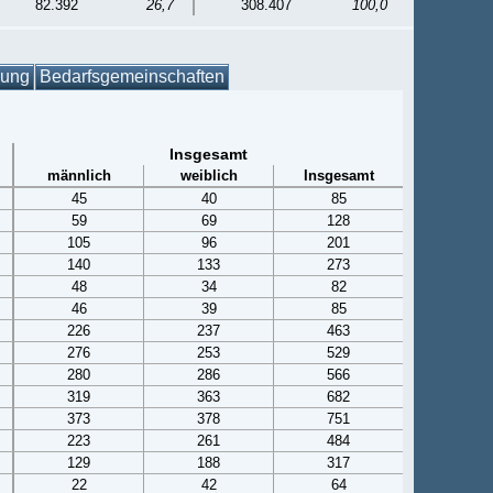
82.392
26,7
308.407
100,0
gung
Bedarfsgemeinschaften
Insgesamt
männlich
weiblich
Insgesamt
45
40
85
59
69
128
105
96
201
140
133
273
48
34
82
46
39
85
226
237
463
276
253
529
280
286
566
319
363
682
373
378
751
223
261
484
129
188
317
22
42
64