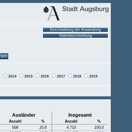
onen
3
2014
2015
2016
2017
2018
2019
Ausländer
Insgesamt
Anzahl
%
Anzahl
%
508
10,8
4.710
100,0