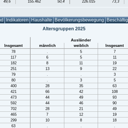
49,6
155.462
50,4
226.015
73,3
nd
Indikatoren
Haushalte
Bevölkerungsbewegung
Beschäfti
Altersgruppen 2025
Ausländer
Insgesamt
männlich
weiblich
Insgesamt
78
.
5
7
117
6
5
11
182
8
11
19
251
13
9
22
79
.
.
3
80
.
3
5
400
28
35
63
421
66
42
108
473
44
49
93
592
44
46
90
702
28
21
49
465
7
12
19
299
10
8
18
63
.
.
.