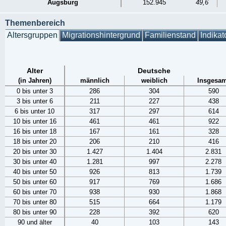
Augsburg
152.945
49,6
Themenbereich
Altersgruppen
Migrationshintergrund
Familienstand
Indikat
Alter
Deutsche
(in Jahren)
männlich
weiblich
Insgesam
0 bis unter 3
286
304
590
3 bis unter 6
211
227
438
6 bis unter 10
317
297
614
10 bis unter 16
461
461
922
16 bis unter 18
167
161
328
18 bis unter 20
206
210
416
20 bis unter 30
1.427
1.404
2.831
30 bis unter 40
1.281
997
2.278
40 bis unter 50
926
813
1.739
50 bis unter 60
917
769
1.686
60 bis unter 70
938
930
1.868
70 bis unter 80
515
664
1.179
80 bis unter 90
228
392
620
90 und älter
40
103
143