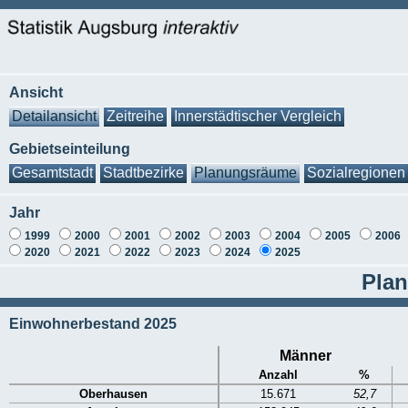
Ansicht
Detailansicht
Zeitreihe
Innerstädtischer Vergleich
Gebietseinteilung
Gesamtstadt
Stadtbezirke
Planungsräume
Sozialregionen
Jahr
1999
2000
2001
2002
2003
2004
2005
2006
2020
2021
2022
2023
2024
2025
Plan
Einwohnerbestand 2025
Männer
Anzahl
%
Oberhausen
15.671
52,7