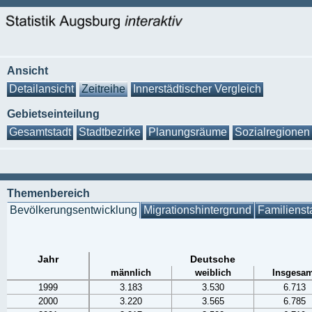
Ansicht
Detailansicht
Zeitreihe
Innerstädtischer Vergleich
Gebietseinteilung
Gesamtstadt
Stadtbezirke
Planungsräume
Sozialregionen
Themenbereich
Bevölkerungsentwicklung
Migrationshintergrund
Familienst
Jahr
Deutsche
männlich
weiblich
Insgesam
1999
3.183
3.530
6.713
2000
3.220
3.565
6.785