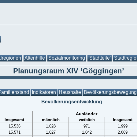
lregionen
Altenhilfe
Sozialmonitoring
'Stadtteile'
Stadtregi
Planungsraum XIV ‘Göggingen’
Familienstand
Indikatoren
Haushalte
Bevölkerungsbewegung
Bevölkerungsentwicklung
Ausländer
Insgesamt
männlich
weiblich
Insgesamt
15.536
1.028
971
1.999
15.571
1.027
1.042
2.069