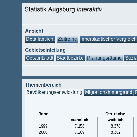
Ansicht
Detailansicht
Zeitreihe
Innerstädtischer Vergleich
Gebietseinteilung
Gesamtstadt
Stadtbezirke
Planungsräume
Sozia
Themenbereich
Bevölkerungsentwicklung
Migrationshintergrund
Jahr
Deutsche
männlich
weiblich
1999
7.158
8.378
2000
7.209
8.362