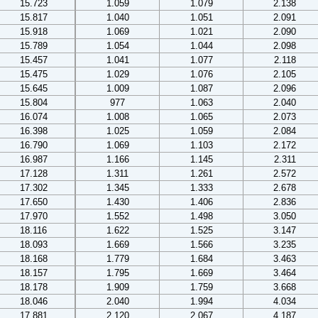
15.723
1.059
1.079
2.138
15.817
1.040
1.051
2.091
15.918
1.069
1.021
2.090
15.789
1.054
1.044
2.098
15.457
1.041
1.077
2.118
15.475
1.029
1.076
2.105
15.645
1.009
1.087
2.096
15.804
977
1.063
2.040
16.074
1.008
1.065
2.073
16.398
1.025
1.059
2.084
16.790
1.069
1.103
2.172
16.987
1.166
1.145
2.311
17.128
1.311
1.261
2.572
17.302
1.345
1.333
2.678
17.650
1.430
1.406
2.836
17.970
1.552
1.498
3.050
18.116
1.622
1.525
3.147
18.093
1.669
1.566
3.235
18.168
1.779
1.684
3.463
18.157
1.795
1.669
3.464
18.178
1.909
1.759
3.668
18.046
2.040
1.994
4.034
17.881
2.120
2.067
4.187