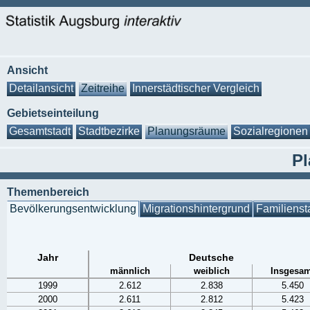
Ansicht
Detailansicht
Zeitreihe
Innerstädtischer Vergleich
Gebietseinteilung
Gesamtstadt
Stadtbezirke
Planungsräume
Sozialregionen
Pl
Themenbereich
Bevölkerungsentwicklung
Migrationshintergrund
Familienst
Jahr
Deutsche
männlich
weiblich
Insgesam
1999
2.612
2.838
5.450
2000
2.611
2.812
5.423