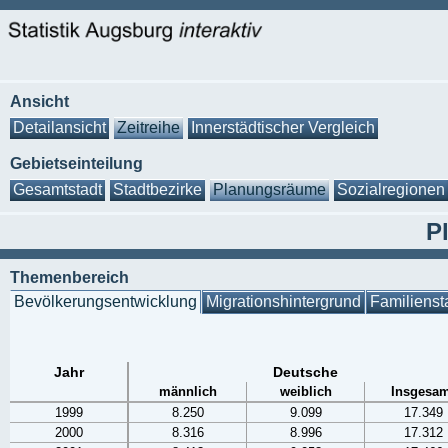
Ansicht
Detailansicht
Zeitreihe
Innerstädtischer Vergleich
Gebietseinteilung
Gesamtstadt
Stadtbezirke
Planungsräume
Sozialregionen
P
Themenbereich
Bevölkerungsentwicklung
Migrationshintergrund
Familienst
Jahr
Deutsche
männlich
weiblich
Insgesam
1999
8.250
9.099
17.349
2000
8.316
8.996
17.312