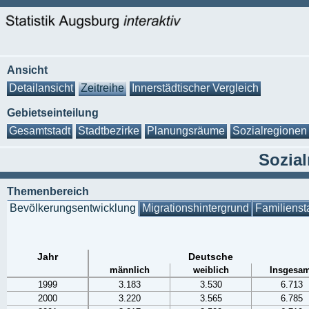
Ansicht
Detailansicht
Zeitreihe
Innerstädtischer Vergleich
Gebietseinteilung
Gesamtstadt
Stadtbezirke
Planungsräume
Sozialregionen
Sozial
Themenbereich
Bevölkerungsentwicklung
Migrationshintergrund
Familienst
Jahr
Deutsche
männlich
weiblich
Insgesam
1999
3.183
3.530
6.713
2000
3.220
3.565
6.785