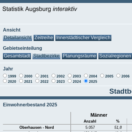
Ansicht
Detailansicht
Zeitreihe
Innerstädtischer Vergleich
Gebietseinteilung
Gesamtstadt
Stadtbezirke
Planungsräume
Sozialregionen
Jahr
1999
2000
2001
2002
2003
2004
2005
2006
2020
2021
2022
2023
2024
2025
Stadtb
Einwohnerbestand 2025
Männer
Anzahl
%
Oberhausen - Nord
5.057
51,8