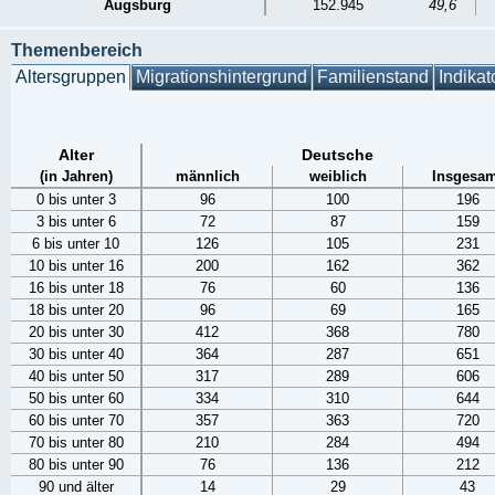
Augsburg
152.945
49,6
Themenbereich
Altersgruppen
Migrationshintergrund
Familienstand
Indikat
Alter
Deutsche
(in Jahren)
männlich
weiblich
Insgesam
0 bis unter 3
96
100
196
3 bis unter 6
72
87
159
6 bis unter 10
126
105
231
10 bis unter 16
200
162
362
16 bis unter 18
76
60
136
18 bis unter 20
96
69
165
20 bis unter 30
412
368
780
30 bis unter 40
364
287
651
40 bis unter 50
317
289
606
50 bis unter 60
334
310
644
60 bis unter 70
357
363
720
70 bis unter 80
210
284
494
80 bis unter 90
76
136
212
90 und älter
14
29
43