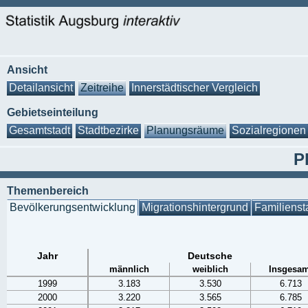
Ansicht
Detailansicht
Zeitreihe
Innerstädtischer Vergleich
Gebietseinteilung
Gesamtstadt
Stadtbezirke
Planungsräume
Sozialregionen
P
Themenbereich
Bevölkerungsentwicklung
Migrationshintergrund
Familienst
Jahr
Deutsche
männlich
weiblich
Insgesam
1999
3.183
3.530
6.713
2000
3.220
3.565
6.785