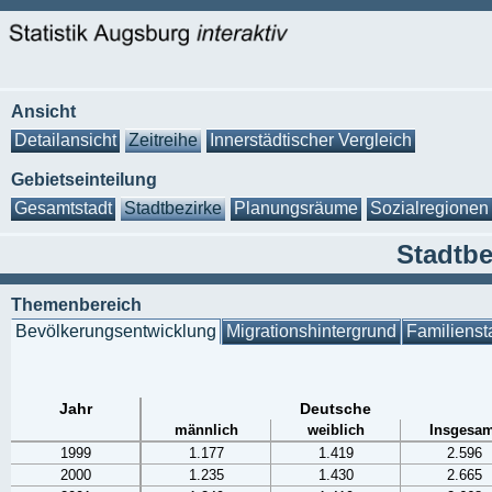
Ansicht
Detailansicht
Zeitreihe
Innerstädtischer Vergleich
Gebietseinteilung
Gesamtstadt
Stadtbezirke
Planungsräume
Sozialregionen
Stadtbe
Themenbereich
Bevölkerungsentwicklung
Migrationshintergrund
Familienst
Jahr
Deutsche
männlich
weiblich
Insgesam
1999
1.177
1.419
2.596
2000
1.235
1.430
2.665