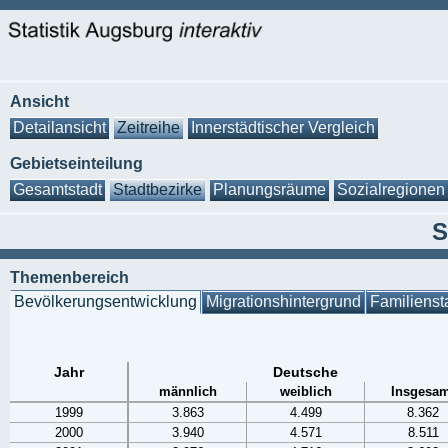
Ansicht
Detailansicht
Zeitreihe
Innerstädtischer Vergleich
Gebietseinteilung
Gesamtstadt
Stadtbezirke
Planungsräume
Sozialregionen
S
Themenbereich
Bevölkerungsentwicklung
Migrationshintergrund
Familienst
Jahr
Deutsche
männlich
weiblich
Insgesam
1999
3.863
4.499
8.362
2000
3.940
4.571
8.511