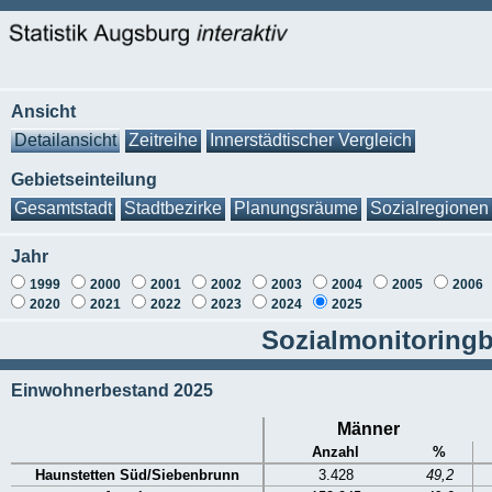
Ansicht
Detailansicht
Zeitreihe
Innerstädtischer Vergleich
Gebietseinteilung
Gesamtstadt
Stadtbezirke
Planungsräume
Sozialregionen
Jahr
1999
2000
2001
2002
2003
2004
2005
2006
2020
2021
2022
2023
2024
2025
Sozialmonitoringb
Einwohnerbestand 2025
Männer
Anzahl
%
Haunstetten Süd/Siebenbrunn
3.428
49,2