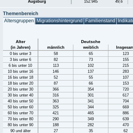
Augsburg
152.945
49,6
Themenbereich
Altersgruppen
Migrationshintergrund
Familienstand
Indikat
Alter
Deutsche
(in Jahren)
männlich
weiblich
Insgesam
0 bis unter 3
58
65
123
3 bis unter 6
82
73
155
6 bis unter 10
113
102
215
10 bis unter 16
146
137
283
16 bis unter 18
52
55
107
18 bis unter 20
87
66
153
20 bis unter 30
366
354
720
30 bis unter 40
316
301
617
40 bis unter 50
363
341
704
50 bis unter 60
325
344
669
60 bis unter 70
421
465
886
70 bis unter 80
290
349
639
80 bis unter 90
188
282
470
90 und älter
27
35
62