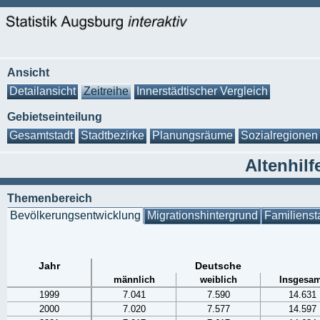
Ansicht
Detailansicht
Zeitreihe
Innerstädtischer Vergleich
Gebietseinteilung
Gesamtstadt
Stadtbezirke
Planungsräume
Sozialregionen
Altenhil
Themenbereich
Bevölkerungsentwicklung
Migrationshintergrund
Familienst
Jahr
Deutsche
männlich
weiblich
Insgesam
1999
7.041
7.590
14.631
2000
7.020
7.577
14.597