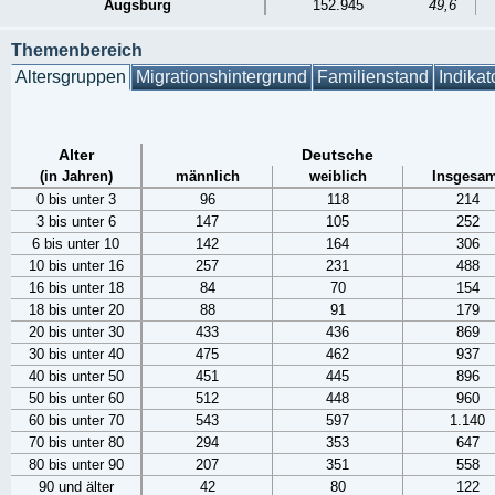
Augsburg
152.945
49,6
Themenbereich
Altersgruppen
Migrationshintergrund
Familienstand
Indikat
Alter
Deutsche
(in Jahren)
männlich
weiblich
Insgesam
0 bis unter 3
96
118
214
3 bis unter 6
147
105
252
6 bis unter 10
142
164
306
10 bis unter 16
257
231
488
16 bis unter 18
84
70
154
18 bis unter 20
88
91
179
20 bis unter 30
433
436
869
30 bis unter 40
475
462
937
40 bis unter 50
451
445
896
50 bis unter 60
512
448
960
60 bis unter 70
543
597
1.140
70 bis unter 80
294
353
647
80 bis unter 90
207
351
558
90 und älter
42
80
122