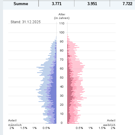
Summe
3.771
3.951
7.722