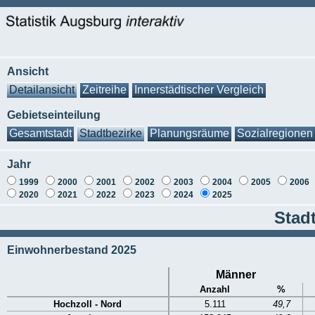
Ansicht
Detailansicht
Zeitreihe
Innerstädtischer Vergleich
Gebietseinteilung
Gesamtstadt
Stadtbezirke
Planungsräume
Sozialregionen
Jahr
1999
2000
2001
2002
2003
2004
2005
2006
2020
2021
2022
2023
2024
2025
Stadt
Einwohnerbestand 2025
Männer
Anzahl
%
Hochzoll - Nord
5.111
49,7