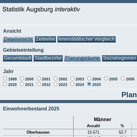
Ansicht
Detailansicht
Zeitreihe
Innerstädtischer Vergleich
Gebietseinteilung
Gesamtstadt
Stadtbezirke
Planungsräume
Sozialregionen
Jahr
1999
2000
2001
2002
2003
2004
2005
2006
2020
2021
2022
2023
2024
2025
Plan
Einwohnerbestand 2025
Männer
Anzahl
%
Oberhausen
15.671
52,7