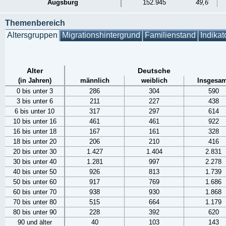
Augsburg
152.945
49,6
Themenbereich
Altersgruppen
Migrationshintergrund
Familienstand
Indikat
Alter
Deutsche
(in Jahren)
männlich
weiblich
Insgesam
0 bis unter 3
286
304
590
3 bis unter 6
211
227
438
6 bis unter 10
317
297
614
10 bis unter 16
461
461
922
16 bis unter 18
167
161
328
18 bis unter 20
206
210
416
20 bis unter 30
1.427
1.404
2.831
30 bis unter 40
1.281
997
2.278
40 bis unter 50
926
813
1.739
50 bis unter 60
917
769
1.686
60 bis unter 70
938
930
1.868
70 bis unter 80
515
664
1.179
80 bis unter 90
228
392
620
90 und älter
40
103
143