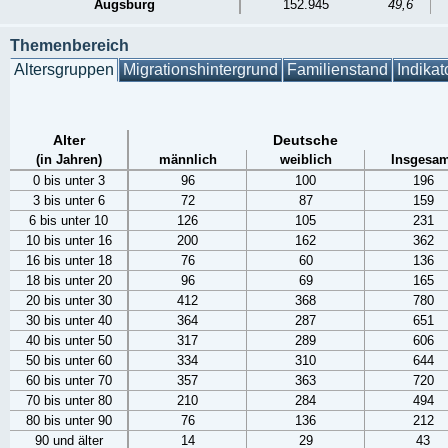
Augsburg
152.945
49,6
Themenbereich
Altersgruppen
Migrationshintergrund
Familienstand
Indikat
Alter
Deutsche
(in Jahren)
männlich
weiblich
Insgesam
0 bis unter 3
96
100
196
3 bis unter 6
72
87
159
6 bis unter 10
126
105
231
10 bis unter 16
200
162
362
16 bis unter 18
76
60
136
18 bis unter 20
96
69
165
20 bis unter 30
412
368
780
30 bis unter 40
364
287
651
40 bis unter 50
317
289
606
50 bis unter 60
334
310
644
60 bis unter 70
357
363
720
70 bis unter 80
210
284
494
80 bis unter 90
76
136
212
90 und älter
14
29
43