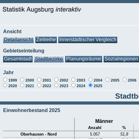
Ansicht
Detailansicht
Zeitreihe
Innerstädtischer Vergleich
Gebietseinteilung
Gesamtstadt
Stadtbezirke
Planungsräume
Sozialregionen
Jahr
1999
2000
2001
2002
2003
2004
2005
2006
2020
2021
2022
2023
2024
2025
Stadtb
Einwohnerbestand 2025
Männer
Anzahl
%
Oberhausen - Nord
5.057
51,8