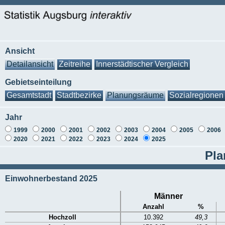
Ansicht
Detailansicht
Zeitreihe
Innerstädtischer Vergleich
Gebietseinteilung
Gesamtstadt
Stadtbezirke
Planungsräume
Sozialregionen
Jahr
1999
2000
2001
2002
2003
2004
2005
2006
2020
2021
2022
2023
2024
2025
Pla
Einwohnerbestand 2025
Männer
Anzahl
%
Hochzoll
10.392
49,3