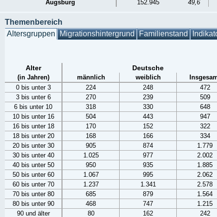
Augsburg
152.945
49,6
Themenbereich
Altersgruppen
Migrationshintergrund
Familienstand
Indikat
Alter
Deutsche
(in Jahren)
männlich
weiblich
Insgesam
0 bis unter 3
224
248
472
3 bis unter 6
270
239
509
6 bis unter 10
318
330
648
10 bis unter 16
504
443
947
16 bis unter 18
170
152
322
18 bis unter 20
168
166
334
20 bis unter 30
905
874
1.779
30 bis unter 40
1.025
977
2.002
40 bis unter 50
950
935
1.885
50 bis unter 60
1.067
995
2.062
60 bis unter 70
1.237
1.341
2.578
70 bis unter 80
685
879
1.564
80 bis unter 90
468
747
1.215
90 und älter
80
162
242