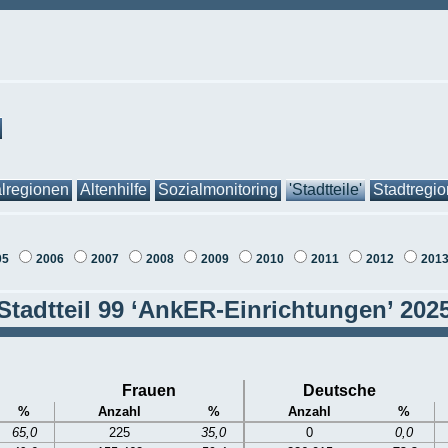
lregionen
Altenhilfe
Sozialmonitoring
'Stadtteile'
Stadtregi
05
2006
2007
2008
2009
2010
2011
2012
201
Stadtteil 99 ‘AnkER-Einrichtungen’ 202
Frauen
Deutsche
%
Anzahl
%
Anzahl
%
65,0
225
35,0
0
0,0