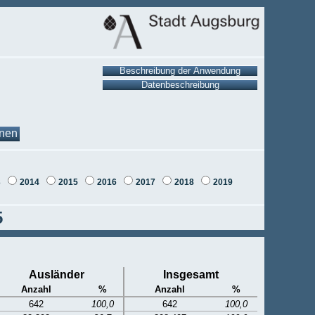
onen
3
2014
2015
2016
2017
2018
2019
5
Ausländer
Insgesamt
Anzahl
%
Anzahl
%
642
100,0
642
100,0