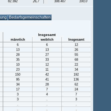
82.392
26,7
308.407
100,0
gung
Bedarfsgemeinschaften
Insgesamt
männlich
weiblich
Insgesamt
6
6
12
13
13
26
28
27
55
35
33
68
10
12
22
23
11
34
150
42
192
95
41
136
34
28
62
17
7
24
3
4
7
3
.
3
.
.
.
.
.
.