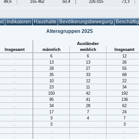
49,6
155.462
50,4
226.015
73,3
nd
Indikatoren
Haushalte
Bevölkerungsbewegung
Beschäfti
Altersgruppen 2025
Ausländer
Insgesamt
männlich
weiblich
Insgesamt
.
6
6
12
.
13
13
26
.
28
27
55
.
35
33
68
.
10
12
22
.
23
11
34
.
150
42
192
.
95
41
136
.
34
28
62
.
17
7
24
.
3
4
7
.
3
.
3
.
.
.
.
.
.
.
.