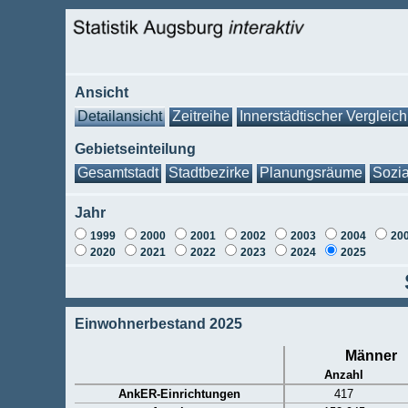
Ansicht
Detailansicht
Zeitreihe
Innerstädtischer Vergleich
Gebietseinteilung
Gesamtstadt
Stadtbezirke
Planungsräume
Sozia
Jahr
1999
2000
2001
2002
2003
2004
20
2020
2021
2022
2023
2024
2025
Einwohnerbestand 2025
Männer
Anzahl
AnkER-Einrichtungen
417