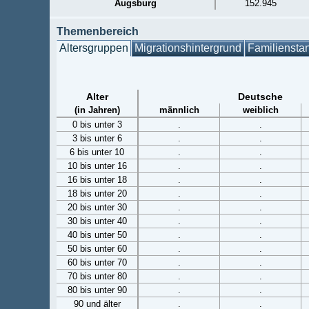
Augsburg
152.945
Themenbereich
Altersgruppen
Migrationshintergrund
Familiensta
Alter
Deutsche
(in Jahren)
männlich
weiblich
0 bis unter 3
.
.
3 bis unter 6
.
.
6 bis unter 10
.
.
10 bis unter 16
.
.
16 bis unter 18
.
.
18 bis unter 20
.
.
20 bis unter 30
.
.
30 bis unter 40
.
.
40 bis unter 50
.
.
50 bis unter 60
.
.
60 bis unter 70
.
.
70 bis unter 80
.
.
80 bis unter 90
.
.
90 und älter
.
.