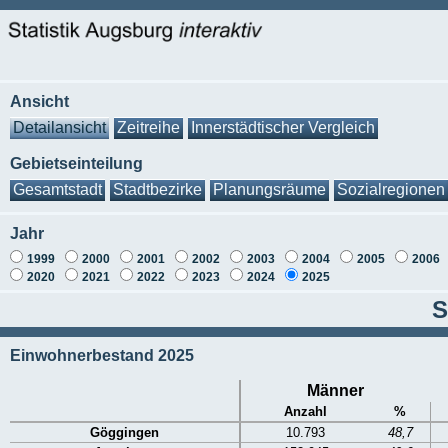
Ansicht
Detailansicht
Zeitreihe
Innerstädtischer Vergleich
Gebietseinteilung
Gesamtstadt
Stadtbezirke
Planungsräume
Sozialregionen
Jahr
1999
2000
2001
2002
2003
2004
2005
2006
2020
2021
2022
2023
2024
2025
S
Einwohnerbestand 2025
Männer
Anzahl
%
Göggingen
10.793
48,7