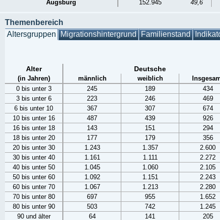
Augsburg
152.945
49,6
Themenbereich
Altersgruppen
Migrationshintergrund
Familienstand
Indikat
Alter
Deutsche
(in Jahren)
männlich
weiblich
Insgesam
0 bis unter 3
245
189
434
3 bis unter 6
223
246
469
6 bis unter 10
367
307
674
10 bis unter 16
487
439
926
16 bis unter 18
143
151
294
18 bis unter 20
177
179
356
20 bis unter 30
1.243
1.357
2.600
30 bis unter 40
1.161
1.111
2.272
40 bis unter 50
1.045
1.060
2.105
50 bis unter 60
1.092
1.151
2.243
60 bis unter 70
1.067
1.213
2.280
70 bis unter 80
697
955
1.652
80 bis unter 90
503
742
1.245
90 und älter
64
141
205