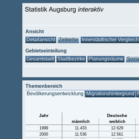
Ansicht
Detailansicht
Zeitreihe
Innerstädtischer Vergleich
Gebietseinteilung
Gesamtstadt
Stadtbezirke
Planungsräume
Sozia
Themenbereich
Bevölkerungsentwicklung
Migrationshintergrund
Jahr
Deutsche
männlich
weiblich
1999
11.433
12.629
2000
11.536
12.561