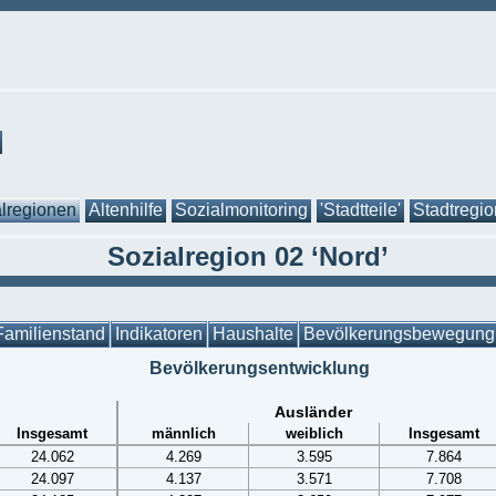
lregionen
Altenhilfe
Sozialmonitoring
'Stadtteile'
Stadtregi
Sozialregion 02 ‘Nord’
Familienstand
Indikatoren
Haushalte
Bevölkerungsbewegung
Bevölkerungsentwicklung
Ausländer
Insgesamt
männlich
weiblich
Insgesamt
24.062
4.269
3.595
7.864
24.097
4.137
3.571
7.708