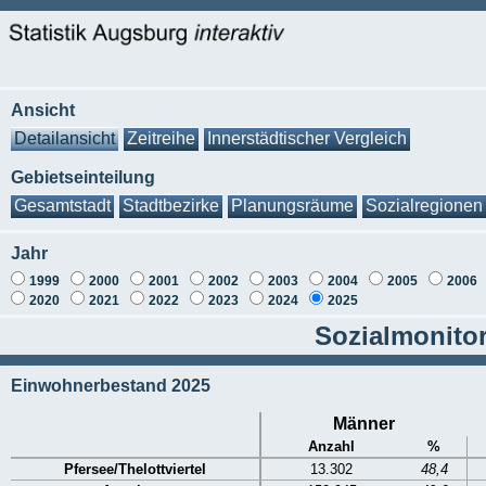
Ansicht
Detailansicht
Zeitreihe
Innerstädtischer Vergleich
Gebietseinteilung
Gesamtstadt
Stadtbezirke
Planungsräume
Sozialregionen
Jahr
1999
2000
2001
2002
2003
2004
2005
2006
2020
2021
2022
2023
2024
2025
Sozialmonitori
Einwohnerbestand 2025
Männer
Anzahl
%
Pfersee/Thelottviertel
13.302
48,4