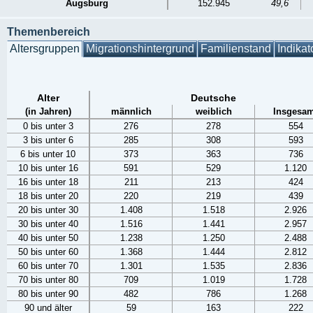
Augsburg
152.945
49,6
Themenbereich
Altersgruppen
Migrationshintergrund
Familienstand
Indikat
Alter
Deutsche
(in Jahren)
männlich
weiblich
Insgesam
0 bis unter 3
276
278
554
3 bis unter 6
285
308
593
6 bis unter 10
373
363
736
10 bis unter 16
591
529
1.120
16 bis unter 18
211
213
424
18 bis unter 20
220
219
439
20 bis unter 30
1.408
1.518
2.926
30 bis unter 40
1.516
1.441
2.957
40 bis unter 50
1.238
1.250
2.488
50 bis unter 60
1.368
1.444
2.812
60 bis unter 70
1.301
1.535
2.836
70 bis unter 80
709
1.019
1.728
80 bis unter 90
482
786
1.268
90 und älter
59
163
222