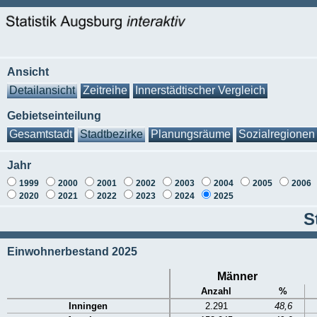
Ansicht
Detailansicht
Zeitreihe
Innerstädtischer Vergleich
Gebietseinteilung
Gesamtstadt
Stadtbezirke
Planungsräume
Sozialregionen
Jahr
1999
2000
2001
2002
2003
2004
2005
2006
2020
2021
2022
2023
2024
2025
S
Einwohnerbestand 2025
Männer
Anzahl
%
Inningen
2.291
48,6