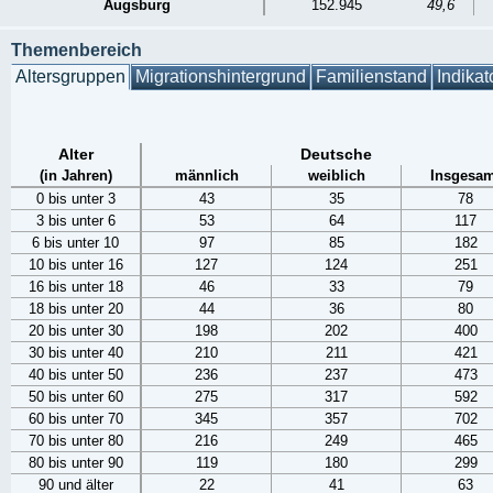
Augsburg
152.945
49,6
Themenbereich
Altersgruppen
Migrationshintergrund
Familienstand
Indikat
Alter
Deutsche
(in Jahren)
männlich
weiblich
Insgesam
0 bis unter 3
43
35
78
3 bis unter 6
53
64
117
6 bis unter 10
97
85
182
10 bis unter 16
127
124
251
16 bis unter 18
46
33
79
18 bis unter 20
44
36
80
20 bis unter 30
198
202
400
30 bis unter 40
210
211
421
40 bis unter 50
236
237
473
50 bis unter 60
275
317
592
60 bis unter 70
345
357
702
70 bis unter 80
216
249
465
80 bis unter 90
119
180
299
90 und älter
22
41
63