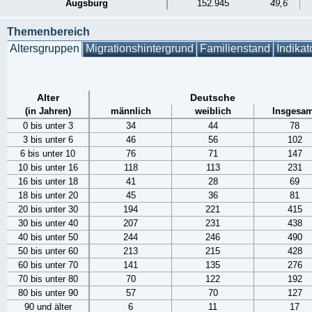
Augsburg
152.945
49,6
Themenbereich
Altersgruppen
Migrationshintergrund
Familienstand
Indikat
Alter
Deutsche
(in Jahren)
männlich
weiblich
Insgesam
0 bis unter 3
34
44
78
3 bis unter 6
46
56
102
6 bis unter 10
76
71
147
10 bis unter 16
118
113
231
16 bis unter 18
41
28
69
18 bis unter 20
45
36
81
20 bis unter 30
194
221
415
30 bis unter 40
207
231
438
40 bis unter 50
244
246
490
50 bis unter 60
213
215
428
60 bis unter 70
141
135
276
70 bis unter 80
70
122
192
80 bis unter 90
57
70
127
90 und älter
6
11
17