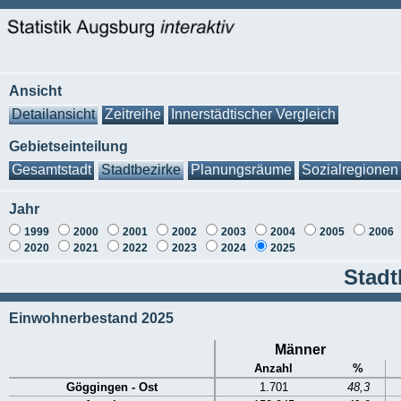
Ansicht
Detailansicht
Zeitreihe
Innerstädtischer Vergleich
Gebietseinteilung
Gesamtstadt
Stadtbezirke
Planungsräume
Sozialregionen
Jahr
1999
2000
2001
2002
2003
2004
2005
2006
2020
2021
2022
2023
2024
2025
Stadt
Einwohnerbestand 2025
Männer
Anzahl
%
Göggingen - Ost
1.701
48,3