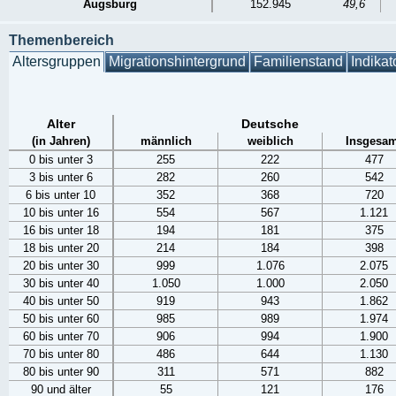
Augsburg
152.945
49,6
Themenbereich
Altersgruppen
Migrationshintergrund
Familienstand
Indikat
Alter
Deutsche
(in Jahren)
männlich
weiblich
Insgesam
0 bis unter 3
255
222
477
3 bis unter 6
282
260
542
6 bis unter 10
352
368
720
10 bis unter 16
554
567
1.121
16 bis unter 18
194
181
375
18 bis unter 20
214
184
398
20 bis unter 30
999
1.076
2.075
30 bis unter 40
1.050
1.000
2.050
40 bis unter 50
919
943
1.862
50 bis unter 60
985
989
1.974
60 bis unter 70
906
994
1.900
70 bis unter 80
486
644
1.130
80 bis unter 90
311
571
882
90 und älter
55
121
176