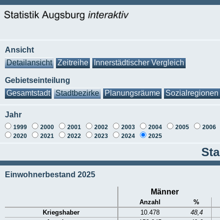
Ansicht
Detailansicht
Zeitreihe
Innerstädtischer Vergleich
Gebietseinteilung
Gesamtstadt
Stadtbezirke
Planungsräume
Sozialregionen
Jahr
1999
2000
2001
2002
2003
2004
2005
2006
2020
2021
2022
2023
2024
2025
Sta
Einwohnerbestand 2025
Männer
Anzahl
%
Kriegshaber
10.478
48,4