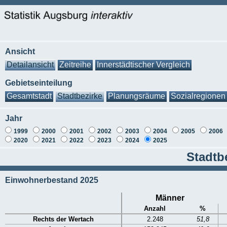
Ansicht
Detailansicht
Zeitreihe
Innerstädtischer Vergleich
Gebietseinteilung
Gesamtstadt
Stadtbezirke
Planungsräume
Sozialregionen
Jahr
1999
2000
2001
2002
2003
2004
2005
2006
2020
2021
2022
2023
2024
2025
Stadtb
Einwohnerbestand 2025
Männer
Anzahl
%
Rechts der Wertach
2.248
51,8