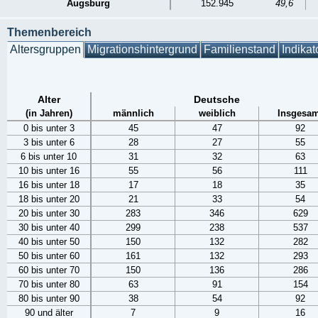
Augsburg
152.945
49,6
Themenbereich
Altersgruppen
Migrationshintergrund
Familienstand
Indikat
Alter
Deutsche
(in Jahren)
männlich
weiblich
Insgesam
0 bis unter 3
45
47
92
3 bis unter 6
28
27
55
6 bis unter 10
31
32
63
10 bis unter 16
55
56
111
16 bis unter 18
17
18
35
18 bis unter 20
21
33
54
20 bis unter 30
283
346
629
30 bis unter 40
299
238
537
40 bis unter 50
150
132
282
50 bis unter 60
161
132
293
60 bis unter 70
150
136
286
70 bis unter 80
63
91
154
80 bis unter 90
38
54
92
90 und älter
7
9
16