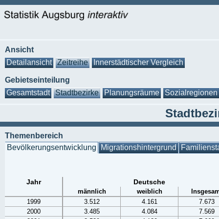
Ansicht
Detailansicht
Zeitreihe
Innerstädtischer Vergleich
Gebietseinteilung
Gesamtstadt
Stadtbezirke
Planungsräume
Sozialregionen
Stadtbezi
Themenbereich
Bevölkerungsentwicklung
Migrationshintergrund
Familienst
Jahr
Deutsche
männlich
weiblich
Insgesam
1999
3.512
4.161
7.673
2000
3.485
4.084
7.569