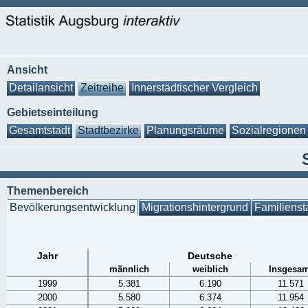
Ansicht
Detailansicht
Zeitreihe
Innerstädtischer Vergleich
Gebietseinteilung
Gesamtstadt
Stadtbezirke
Planungsräume
Sozialregionen
Themenbereich
Bevölkerungsentwicklung
Migrationshintergrund
Familienst
Jahr
Deutsche
männlich
weiblich
Insgesam
1999
5.381
6.190
11.571
2000
5.580
6.374
11.954