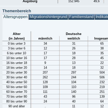
Augsburg
152.945
49,6
Themenbereich
Altersgruppen
Migrationshintergrund
Familienstand
Indikat
Alter
Deutsche
(in Jahren)
männlich
weiblich
Insgesam
0 bis unter 3
34
31
65
3 bis unter 6
12
26
38
6 bis unter 10
17
18
35
10 bis unter 16
17
28
45
16 bis unter 18
9
13
22
18 bis unter 20
14
18
32
20 bis unter 30
207
297
504
30 bis unter 40
262
244
506
40 bis unter 50
128
104
232
50 bis unter 60
109
110
219
60 bis unter 70
111
140
251
70 bis unter 80
43
96
139
80 bis unter 90
24
40
64
90 und älter
.
11
12