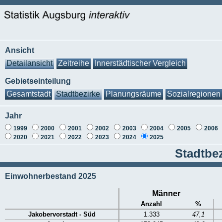
Ansicht
Detailansicht
Zeitreihe
Innerstädtischer Vergleich
Gebietseinteilung
Gesamtstadt
Stadtbezirke
Planungsräume
Sozialregionen
Jahr
1999
2000
2001
2002
2003
2004
2005
2006
2020
2021
2022
2023
2024
2025
Stadtbez
Einwohnerbestand 2025
Männer
Anzahl
%
Jakobervorstadt - Süd
1.333
47,1