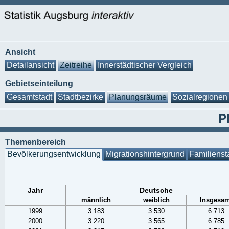
Ansicht
Detailansicht
Zeitreihe
Innerstädtischer Vergleich
Gebietseinteilung
Gesamtstadt
Stadtbezirke
Planungsräume
Sozialregionen
P
Themenbereich
Bevölkerungsentwicklung
Migrationshintergrund
Familienst
Jahr
Deutsche
männlich
weiblich
Insgesam
1999
3.183
3.530
6.713
2000
3.220
3.565
6.785