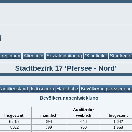
lregionen
Altenhilfe
Sozialmonitoring
'Stadtteile'
Stadtregi
Stadtbezirk 17 ‘Pfersee - Nord’
Familienstand
Indikatoren
Haushalte
Bevölkerungsbewegung
Bevölkerungsentwicklung
Ausländer
Insgesamt
männlich
weiblich
Insgesamt
6.515
694
648
1.342
7.302
799
759
1.558