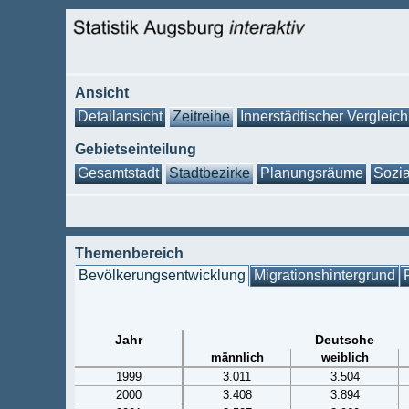
Ansicht
Detailansicht
Zeitreihe
Innerstädtischer Vergleich
Gebietseinteilung
Gesamtstadt
Stadtbezirke
Planungsräume
Sozia
Themenbereich
Bevölkerungsentwicklung
Migrationshintergrund
Jahr
Deutsche
männlich
weiblich
1999
3.011
3.504
2000
3.408
3.894