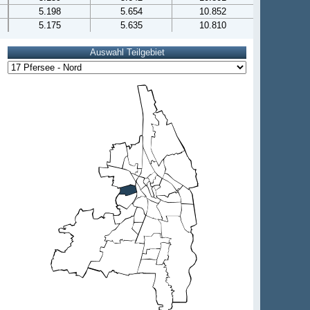
5.198
5.654
10.852
5.175
5.635
10.810