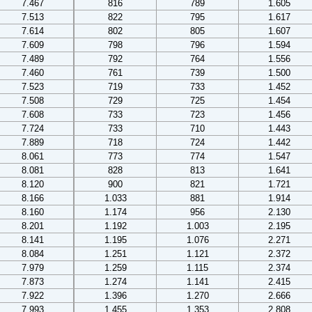
7.467
816
789
1.605
7.513
822
795
1.617
7.614
802
805
1.607
7.609
798
796
1.594
7.489
792
764
1.556
7.460
761
739
1.500
7.523
719
733
1.452
7.508
729
725
1.454
7.608
733
723
1.456
7.724
733
710
1.443
7.889
718
724
1.442
8.061
773
774
1.547
8.081
828
813
1.641
8.120
900
821
1.721
8.166
1.033
881
1.914
8.160
1.174
956
2.130
8.201
1.192
1.003
2.195
8.141
1.195
1.076
2.271
8.084
1.251
1.121
2.372
7.979
1.259
1.115
2.374
7.873
1.274
1.141
2.415
7.922
1.396
1.270
2.666
7.993
1.455
1.353
2.808