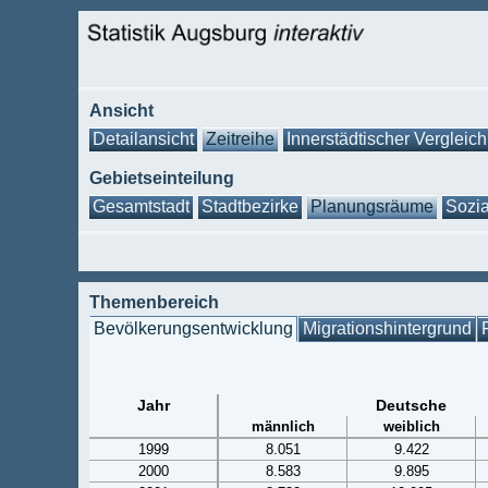
Ansicht
Detailansicht
Zeitreihe
Innerstädtischer Vergleich
Gebietseinteilung
Gesamtstadt
Stadtbezirke
Planungsräume
Sozia
Themenbereich
Bevölkerungsentwicklung
Migrationshintergrund
Jahr
Deutsche
männlich
weiblich
1999
8.051
9.422
2000
8.583
9.895