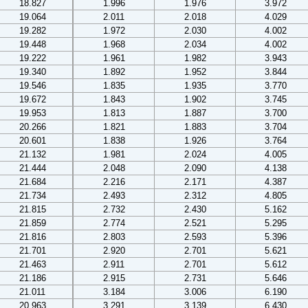
18.827
1.996
1.976
3.972
19.064
2.011
2.018
4.029
19.282
1.972
2.030
4.002
19.448
1.968
2.034
4.002
19.222
1.961
1.982
3.943
19.340
1.892
1.952
3.844
19.546
1.835
1.935
3.770
19.672
1.843
1.902
3.745
19.953
1.813
1.887
3.700
20.266
1.821
1.883
3.704
20.601
1.838
1.926
3.764
21.132
1.981
2.024
4.005
21.444
2.048
2.090
4.138
21.684
2.216
2.171
4.387
21.734
2.493
2.312
4.805
21.815
2.732
2.430
5.162
21.859
2.774
2.521
5.295
21.816
2.803
2.593
5.396
21.701
2.920
2.701
5.621
21.463
2.911
2.701
5.612
21.186
2.915
2.731
5.646
21.011
3.184
3.006
6.190
20.963
3.291
3.139
6.430