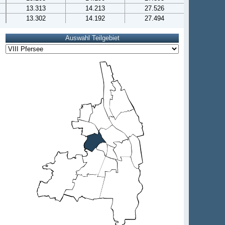
13.313
14.213
27.526
13.302
14.192
27.494